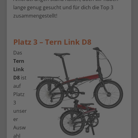
lange genug gesucht und für dich die Top 3
zusammengestellt!
Platz 3 –
Tern Link D8
Das
Tern
Link
D8
ist
auf
Platz
3
unser
er
Ausw
ahl