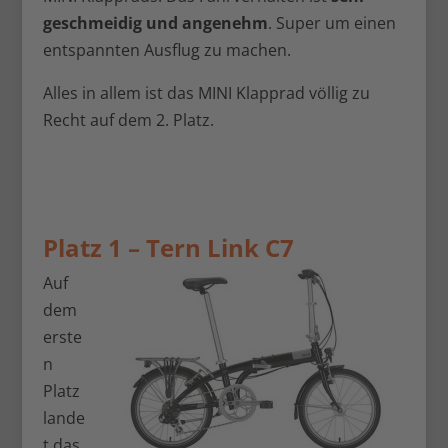
geschmeidig und angenehm
. Super um einen
entspannten Ausflug zu machen.
Alles in allem ist das MINI Klapprad völlig zu
Recht auf dem 2. Platz.
Platz 1 –
Tern Link C7
Auf
dem
erste
n
Platz
lande
t das