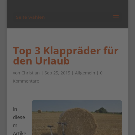
Seite wählen
Top 3 Klappräder für
den Urlaub
von
Christian
| Sep 25, 2015 |
Allgemein
|
0
Kommentare
In
diese
m
Artike