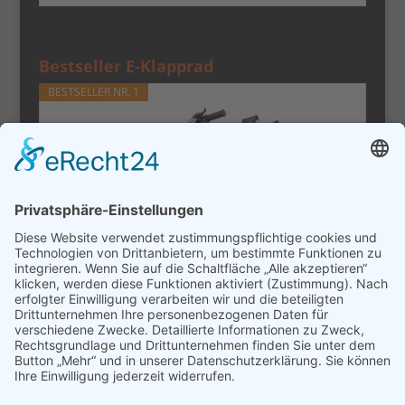
Bestseller E-Klapprad
BESTSELLER NR. 1
URLIFE E-Bike Klapprad14, 48V 7.5Ah
Austauschbarem Akku für...
Bei Amazon kaufen