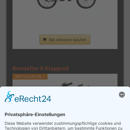
Nilox - Bike X0 - Klapprad - Einfach zu
Transportieren -...
Bei Amazon kaufen
Bestseller E-Klapprad
BESTSELLER NR. 1