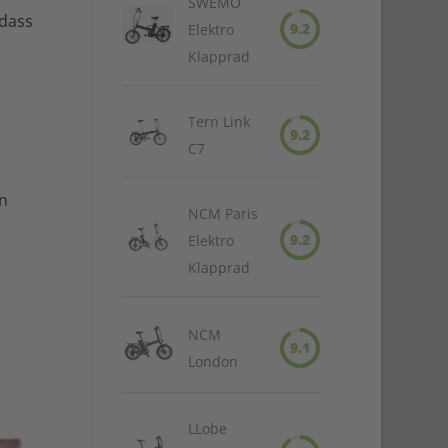
SWEMO
 dass
9.2
Elektro
Klapprad
Tern Link
9.2
C7
n
NCM Paris
9.2
Elektro
Klapprad
NCM
9.1
London
LLobe