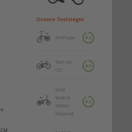
Unsere Testsieger
NCM Lyon
9.3
Tern Joe
9.3
C21
NCM
Madrid
9.2
Elektro
ht
Klapprad
 NCM