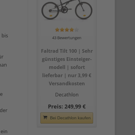
 bis
43 Bewertungen
Faltrad Tilt 100 | Sehr
ür
günstiges Einsteiger­
man
modell | sofort
lieferbar | nur 3,99 €
Versandkosten
ie
Decathlon
n
Preis: 249,99 €
oder
Bei Decathlon kaufen
 ein