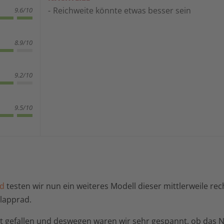
Reichweite könnte etwas besser sein
9.6/10
8.9/10
9.2/10
9.5/10
d
testen wir nun ein weiteres Modell dieser mittlerweile rec
lapprad.
ut gefallen und deswegen waren wir sehr gespannt, ob das