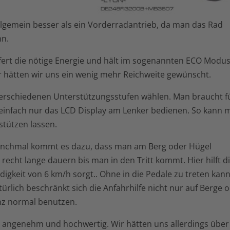
lgemein besser als ein Vorderradantrieb, da man das Rad
nn.
fert die nötige Energie und hält im sogenannten ECO Modus
Hier hätten wir uns ein wenig mehr Reichweite gewünscht.
erschiedenen Unterstützungsstufen wählen. Man braucht f
einfach nur das LCD Display am Lenker bedienen. So kann 
stützen lassen.
. Manchmal kommt es dazu, dass man am Berg oder Hügel
echt lange dauern bis man in den Tritt kommt. Hier hilft d
digkeit von 6 km/h sorgt.. Ohne in die Pedale zu treten kan
rlich beschränkt sich die Anfahrhilfe nicht nur auf Berge 
nz normal benutzen.
ht angenehm und hochwertig. Wir hätten uns allerdings über