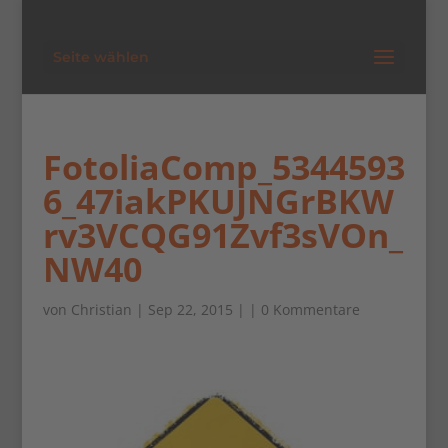
Seite wählen
FotoliaComp_5344593
6_47iakPKUJNGrBKW
rv3VCQG91Zvf3sVOn_
NW40
von
Christian
| Sep 22, 2015 | |
0 Kommentare