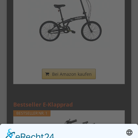
Nilox - Bike X0 - Klapprad - Einfach zu
Transportieren -...
Bei Amazon kaufen
Bestseller E-Klapprad
BESTSELLER NR. 1