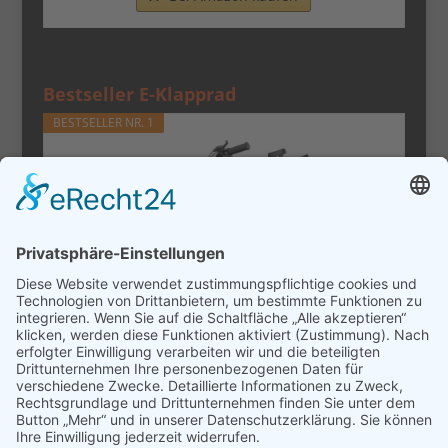
Bestseller E-Klapprad
BESTSELLER NR. 1
URLIFE E-Bike Klapprad14, 48V 7.5Ah
Austauschbarem Akku für...
Bei Amazon kaufen