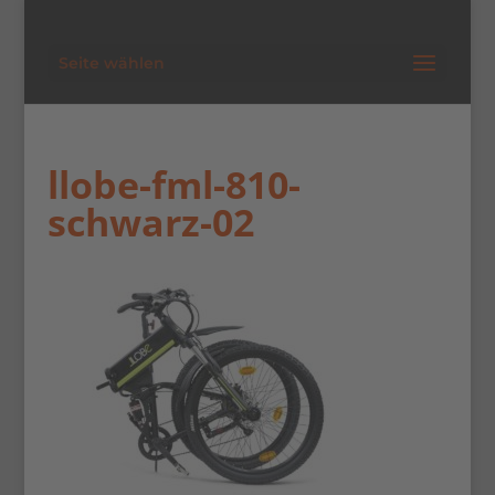
Seite wählen
llobe-fml-810-
schwarz-02