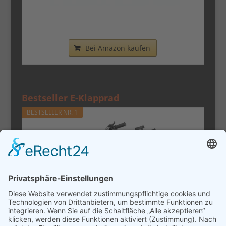
Nilox - Bike X0 - Klapprad - Einfach zu
Transportieren -...
Bei Amazon kaufen
Bestseller E-Klapprad
BESTSELLER NR. 1