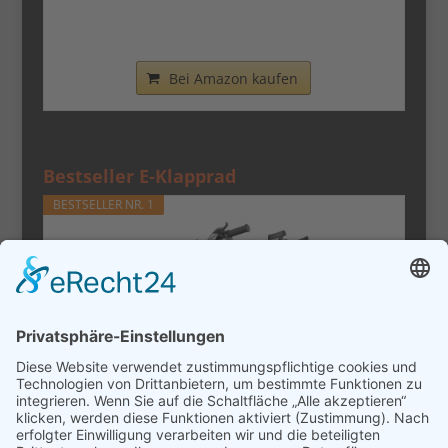
Nilox - Bike X0 - Klapprad - Einfach zu
Transportieren -...
Bei Amazon kaufen
Bestseller E-Klapprad
BESTSELLER NR. 1
URLIFE E-Bike Klapprad14, 48V 7.5Ah