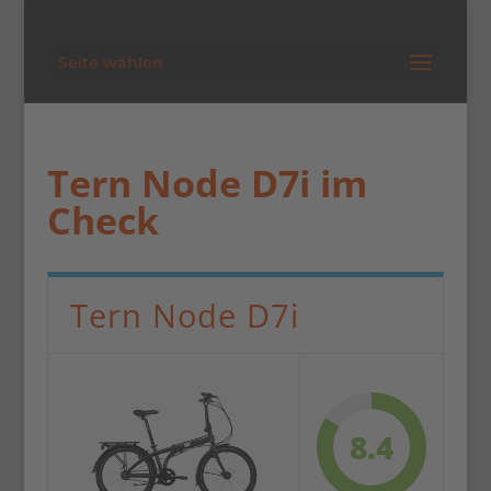
Seite wählen
Tern Node D7i im
Check
Tern Node D7i
8.4