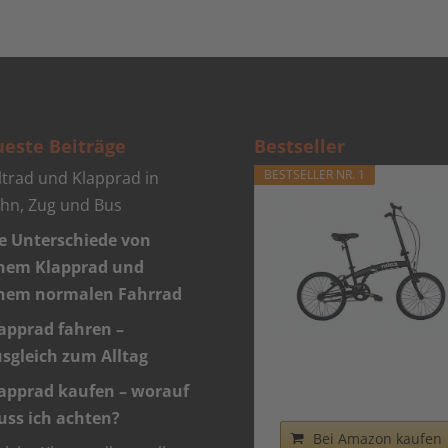
este Beiträge
Bestseller
BESTSELLER NR. 1
ltrad und Klapprad in
hn, Zug und Bus
e Unterschiede von
nem Klapprad und
nem normalen Fahrrad
apprad fahren –
sgleich zum Alltag
Nilox - Bike X0 - Klapprad
Einfach zu Transportier
apprad kaufen – worauf
-...
ss ich achten?
Bei Amazon kaufen