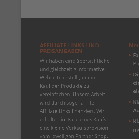
AFFILIATE LINKS UND
Neu
PREISANGABEN
Fa
Wir haben eine übersichtliche
Ba
und gleichzeitig informative
Di
Webseite erstellt, um den
ei
Kauf der Produkte zu
ei
vereinfachen. Unsere Arbeit
Kl
wird durch sogenannte
Au
Affiliate Links finanziert. Wir
erhalten im Falle eines Kaufs
Kl
eine kleine Verkaufsprovision
mu
vom jeweiligen Partner Shop.