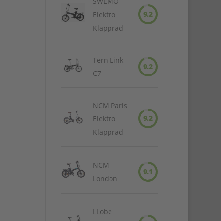
SWEMO
9.2
Elektro
Klapprad
Tern Link
9.2
C7
NCM Paris
9.2
Elektro
Klapprad
NCM
9.1
London
LLobe