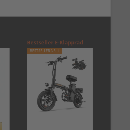
Bestseller E-Klapprad
BESTSELLER NR. 1
 -
en
URLIFE E-Bike Klapprad14,
48V 7.5Ah Austauschbarem
Akku für...