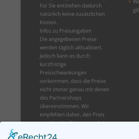
We
Für Sie entstehen dadurch
gi
natürlich keine zusätzlichen
Kosten.
Infos zu Preisangaben
Die angegebenen Preise
werden täglich aktualisiert.
Jedoch kann es durch
kurzfristige
Preisschwankungen
vorkommen, dass die Preise
nicht immer genau mit denen
des Partnershops
übereinstimmen. Wir
empfehlen daher, den Preis
vor dem Kauf immer noch
einmal beim Shop zu