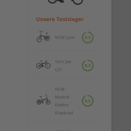
Unsere Testsieger
NCM Lyon
9.3
Tern Joe
9.3
C21
NCM
Madrid
9.2
Elektro
Klapprad