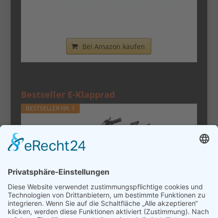
Nilox - Bike X0 - Klapprad - Einfach zu
Transportieren -...
Bei Amazon kaufen
Bestseller E-Klapprad
BESTSELLER NR. 1