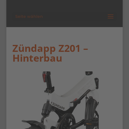
Seite wählen
Zündapp Z201 –
Hinterbau