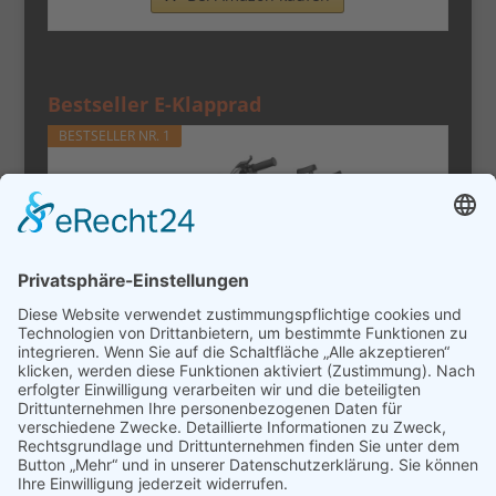
Bestseller E-Klapprad
BESTSELLER NR. 1
URLIFE E-Bike Klapprad14, 48V 7.5Ah
Austauschbarem Akku für...
Bei Amazon kaufen