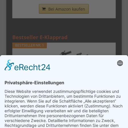
Bei Amazon kaufen
Bestseller E-Klapprad
BESTSELLER NR. 1
URLIFE E-Bike Klapprad14, 48V 7.5Ah
Austauschbarem Akku für...