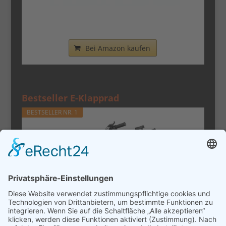
Nilox - Bike X0 - Klapprad - Einfach zu
Transportieren -...
Bei Amazon kaufen
Bestseller E-Klapprad
BESTSELLER NR. 1