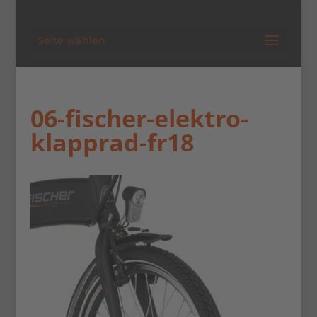
Seite wählen
06-fischer-elektro-
klapprad-fr18