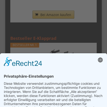
Transportieren -...
Bei Amazon kaufen
Bestseller E-Klapprad
BESTSELLER NR. 1
URLIFE E-Bike Klapprad14, 48V 7.5Ah
Austauschbarem Akku für...