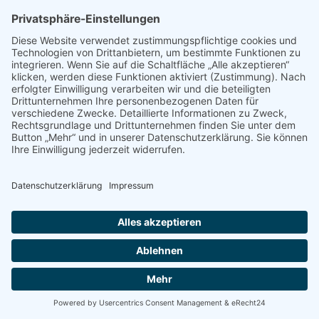
Infos zu Preisangaben
Die angegebenen Preise werden täglich
aktualisiert. Jedoch kann es durch kurzfristige
Preisschwankungen vorkommen, dass die
Preise nicht immer genau mit denen des
Partnershops übereinstimmen. Wir empfehlen
daher, den Preis vor dem Kauf immer noch
einmal beim Shop zu überprüfen, indem Sie
einfach auf den „Kaufen auf…“ Button klicken
Neueste Beiträge
Faltrad und Klapprad in Bahn, Zug und Bus
Die Unterschiede von einem Klapprad und
einem normalen Fahrrad
Klapprad fahren – Ausgleich zum Alltag