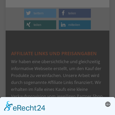
twittern
teilen
teilen
mitteilen
AFFILIATE LINKS UND PREISANGABEN
Wir haben eine übersichtliche und gleichzeitig
informative Webseite erstellt, um den Kauf der
Produkte zu vereinfachen. Unsere Arbeit wird
durch sogenannte Affiliate Links finanziert. Wir
erhalten im Falle eines Kaufs eine kleine
Verkaufsprovision vom jeweiligen Partner Shop.
Für Sie entstehen dadurch natürlich keine
zusätzlichen Kosten.