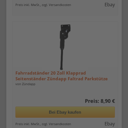
Ebay
Preis inkl. MwSt., zzgl. Versandkosten
Fahrradständer 20 Zoll Klapprad
Seitenständer Zündapp Faltrad Parkstütze
Fahrrad
von Zündapp
Preis: 8,90 €
Bei Ebay kaufen
Ebay
Preis inkl. MwSt., zzgl. Versandkosten